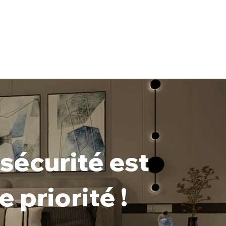
07 63 93 56
déo Protection
Automatismes Portails
Interphones
Gé
sécurité est
e priorité !