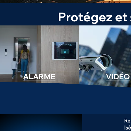
Protégez et 
ALARME
VIDÉO
Re
Isè