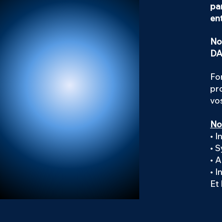
pa
en
No
DA
Fo
pr
vo
No
• I
• 
• 
• 
Et 