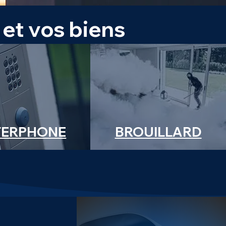
 et vos biens
TERPHONE
BROUILLARD